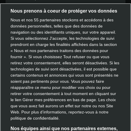
Repas d’équipe
Nous prenons à coeur de protéger vos données
Cartes cadeaux
Nous et nos
55
partenaires stockons et accédons à des
données personnelles, telles que des données de
navigation ou des identifiants uniques, sur votre appareil.
Si vous sélectionnez J'accepte, les technologies de suivi
Ressources
prendront en charge les finalités affichées dans la section
« Nous et nos partenaires traitons des données pour
Espace d’apprentissage
fournir ». Si vous choisissez Tout refuser ou que vous
retirez votre consentement, elles seront désactivées. Si les
FAQ
technologies de suivi sont désactivées, il est possible que
certains contenus et annonces qui vous sont présentés ne
soient pas pertinents pour vous. Vous pouvez faire
réapparaître ce menu pour modifier vos choix ou pour
Échangez avec nous
retirer votre consentement à tout moment en cliquant sur
le lien Gérer mes préférences en bas de page. Les choix
Contactez notre équipe
que vous avez fait aurons un effet sur notre ou nos Site
Web. Pour plus d’informations, reportez-vous à notre
politique de confidentialité.
Découvrir Deliveroo
Nos équipes ainsi que nos partenaires externes,