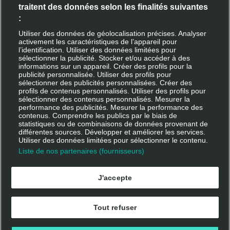
traitent des données selon les finalités suivantes
Inscription restaurant
:
Devenir livreur
Utiliser des données de géolocalisation précises. Analyser
activement les caractéristiques de l’appareil pour
l’identification. Utiliser des données limitées pour
sélectionner la publicité. Stocker et/ou accéder à des
informations sur un appareil. Créer des profils pour la
Rejoindre Deliveroo
publicité personnalisée. Utiliser des profils pour
sélectionner des publicités personnalisées. Créer des
profils de contenus personnalisés. Utiliser des profils pour
Apple App Store
sélectionner des contenus personnalisés. Mesurer la
performance des publicités. Mesurer la performance des
Google Play
contenus. Comprendre les publics par le biais de
statistiques ou de combinaisons de données provenant de
différentes sources. Développer et améliorer les services.
Se connecter
Utiliser des données limitées pour sélectionner le contenu.
Liste de nos partenaires (fournisseurs)
J'accepte
Tout refuser
Deliveroo 2025 - Tous droits réservés